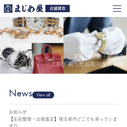
店舗買取
安心・安全・納得の
買取品目
三拍子揃ったお取引をお約束
店舗一覧
よくある質問
News
View all
お知らせ
ご来店予約
【生前整理・出張査定】埼玉県内どこでも承っていま
す◎