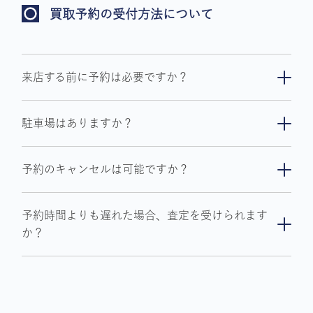
買取予約の受付方法について
来店する前に予約は必要ですか？
買取をご希望の場合、お客様をお待たせしない
駐車場はありますか？
ようにご予約をお願いしております。
ご予約は 買取予約申込ページ からお願いいたし
店舗ごとに駐車場をご用意しております。お気軽
ます。
予約のキャンセルは可能ですか？
にご利用くださいませ。
ご予約をキャンセルされる場合は、
ご予約店舗
予約時間よりも遅れた場合、査定を受けられます
までお電話にてご連絡ください。
か？
また別日でのご希望の際は、お電話の際にご相
談下さい。
大幅に遅れる場合は、
ご予約店舗
までお電話に
てご連絡ください。
来店時間によっては当日お受けできなくなる場