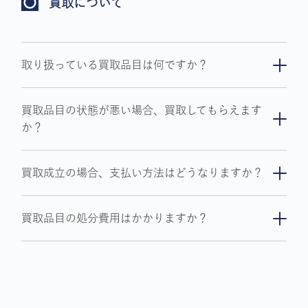
買取について
取り扱っている買取品目は何ですか？
高級腕時計、ブランドバッグ、アクセサリー、地
買取品目の状態が悪い場合、買取してもらえます
金・金貨・記念硬貨、商品券、テレホンカード
か？
等を取り扱っております。
詳細につきましては、買取品目一覧のページをご
新品・中古問わず買取りしておりますが、状態に
覧ください。また買取り品目は今後、増えてい
買取成立の場合、支払い方法はどうなりますか？
より買取出来ない場合がございます。
きますのでHP等でお知らせさせていただきま
す。
その場で現金にてお支払いいたします。
買取品目の処分費用はかかりますか？
※買取金額が200万円超える高額の場合はご相談
させて下さい
品目により、法律・条令等に従った処分費用を
頂く場合がございます。