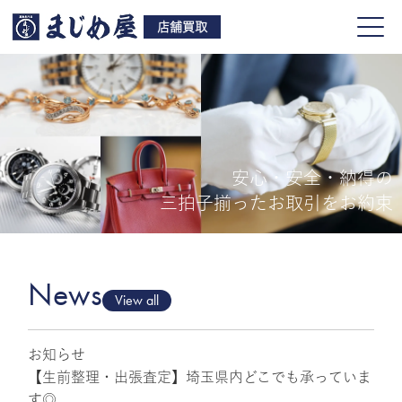
店舗買取
安心・安全・納得の
買取品目
三拍子揃ったお取引をお約束
店舗一覧
よくある質問
News
View all
お知らせ
ご来店予約
【生前整理・出張査定】埼玉県内どこでも承っていま
す◎