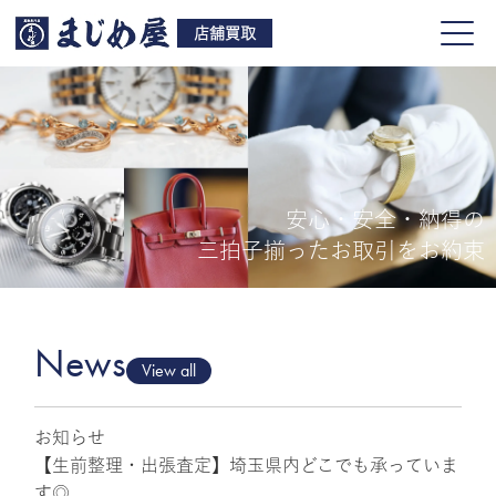
店舗買取
安心・安全・納得の
買取品目
三拍子揃ったお取引をお約束
店舗一覧
よくある質問
News
View all
お知らせ
ご来店予約
【生前整理・出張査定】埼玉県内どこでも承っていま
す◎