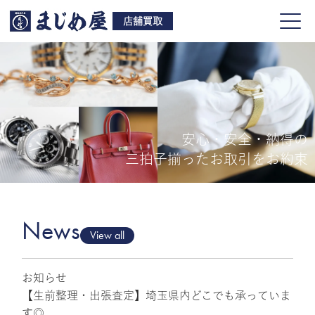
店舗買取
安心・安全・納得の
買取品目
三拍子揃ったお取引をお約束
店舗一覧
よくある質問
News
View all
お知らせ
ご来店予約
【生前整理・出張査定】埼玉県内どこでも承っていま
す◎