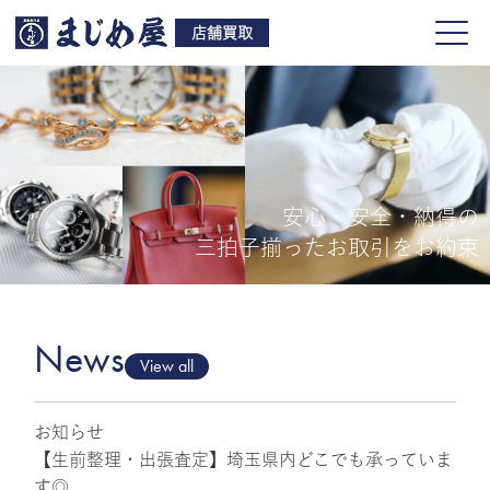
店舗買取
安心・安全・納得の
買取品目
三拍子揃ったお取引をお約束
店舗一覧
よくある質問
News
View all
お知らせ
ご来店予約
【生前整理・出張査定】埼玉県内どこでも承っていま
す◎