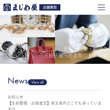
店舗買取
安心・安全・納得の
買取品目
三拍子揃ったお取引をお約束
店舗一覧
よくある質問
News
View all
お知らせ
ご来店予約
【生前整理・出張査定】埼玉県内どこでも承っていま
す◎