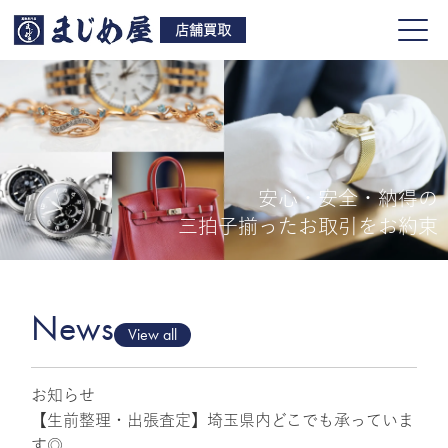
店舗買取
安心・安全・納得の
買取品目
三拍子揃ったお取引をお約束
店舗一覧
よくある質問
News
View all
お知らせ
ご来店予約
【生前整理・出張査定】埼玉県内どこでも承っていま
す◎