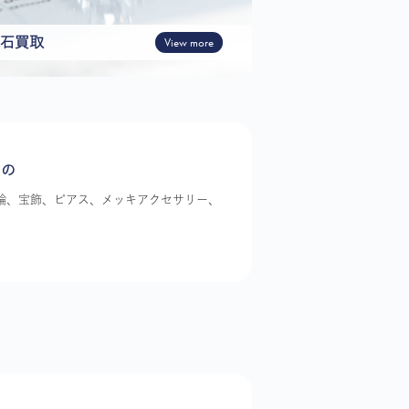
石買取
View more
もの
指輪、宝飾、ピアス、メッキアクセサリー、
。