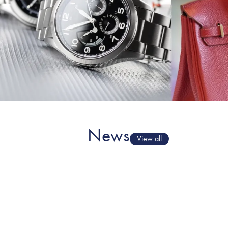
News
View all