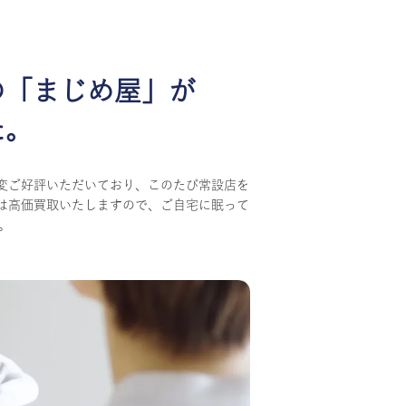
の
「まじめ屋」が
た。
変ご好評いただいており、このたび常設店を
は高価買取いたしますので、ご自宅に眠って
。