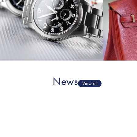
News
View all