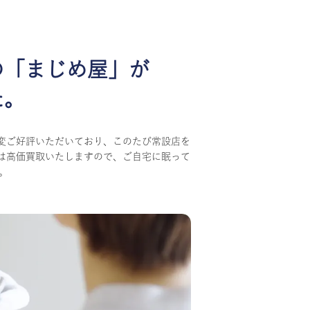
の
「まじめ屋」が
た。
変ご好評いただいており、このたび常設店を
は高価買取いたしますので、ご自宅に眠って
。