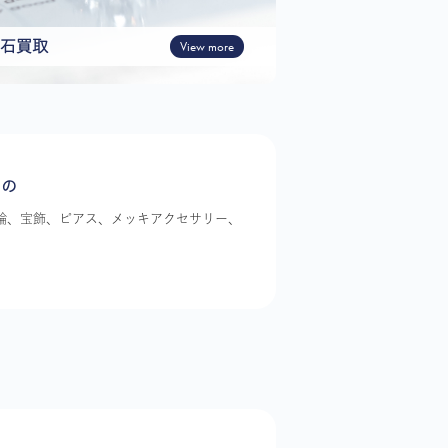
石買取
View more
もの
指輪、宝飾、ピアス、メッキアクセサリー、
。