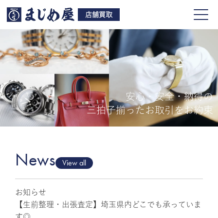
店舗買取
安心・安全・納得の
買取品目
三拍子揃ったお取引をお約束
店舗一覧
よくある質問
News
View all
お知らせ
ご来店予約
【生前整理・出張査定】埼玉県内どこでも承っていま
す◎