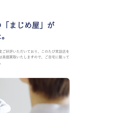
の
「まじめ屋」が
た。
変ご好評いただいており、このたび常設店を
は高価買取いたしますので、ご自宅に眠って
。