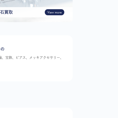
石買取
View more
もの
指輪、宝飾、ピアス、メッキアクセサリー、
。