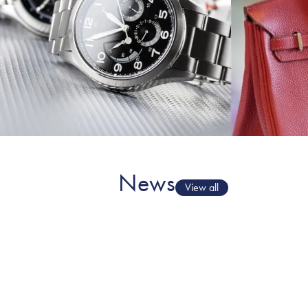
News
View all