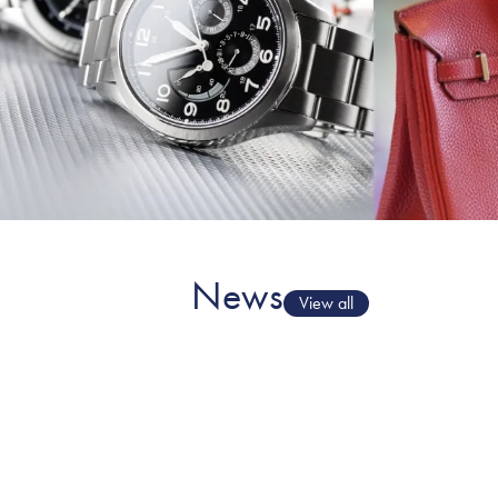
News
View all