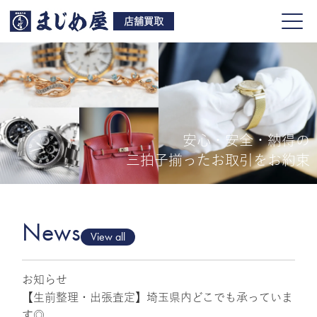
店舗買取
安心・安全・納得の
買取品目
三拍子揃ったお取引をお約束
店舗一覧
よくある質問
News
View all
お知らせ
ご来店予約
【生前整理・出張査定】埼玉県内どこでも承っていま
す◎