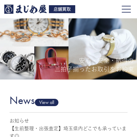
店舗買取
安心・安全・納得の
買取品目
三拍子揃ったお取引をお約束
店舗一覧
よくある質問
News
View all
お知らせ
ご来店予約
【生前整理・出張査定】埼玉県内どこでも承っていま
す◎