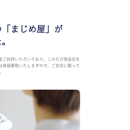
の
「まじめ屋」が
た。
変ご好評いただいており、このたび常設店を
は高価買取いたしますので、ご自宅に眠って
。