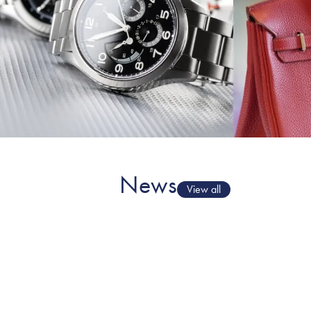
News
View all