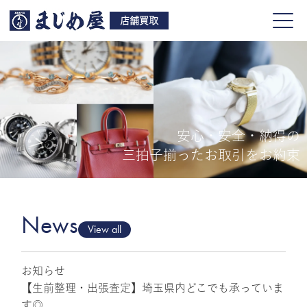
店舗買取
安心・安全・納得の
買取品目
三拍子揃ったお取引をお約束
店舗一覧
よくある質問
News
View all
お知らせ
ご来店予約
【生前整理・出張査定】埼玉県内どこでも承っていま
す◎