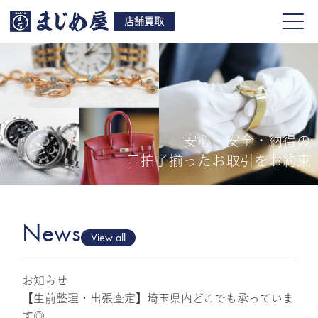
店舗買取
安心・安全・納得の
買取品目
三拍子揃ったお取引をお約束
店舗一覧
よくある質問
News
View all
お知らせ
ご来店予約
【生前整理・出張査定】埼玉県内どこでも承っていま
す◎