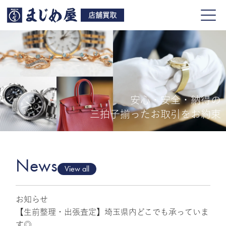
店舗買取
安心・安全・納得の
買取品目
三拍子揃ったお取引をお約束
店舗一覧
よくある質問
News
View all
お知らせ
ご来店予約
【生前整理・出張査定】埼玉県内どこでも承っていま
す◎