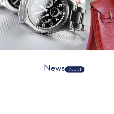
News
View all