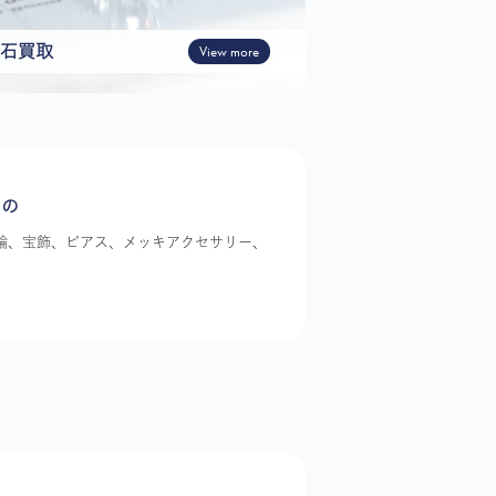
石買取
View more
もの
指輪、宝飾、ピアス、メッキアクセサリー、
。