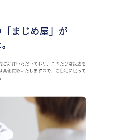
の
「まじめ屋」が
た。
変ご好評いただいており、このたび常設店を
は高価買取いたしますので、ご自宅に眠って
。