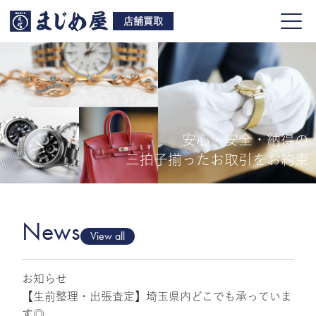
店舗買取
安心・安全・納得の
買取品目
三拍子揃ったお取引をお約束
店舗一覧
よくある質問
News
View all
お知らせ
ご来店予約
【生前整理・出張査定】埼玉県内どこでも承っていま
す◎