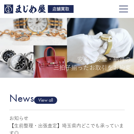
店舗買取
安心・安全・納得の
買取品目
三拍子揃ったお取引をお約束
店舗一覧
よくある質問
News
View all
お知らせ
ご来店予約
【生前整理・出張査定】埼玉県内どこでも承っていま
す◎