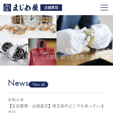
店舗買取
安心・安全・納得の
買取品目
三拍子揃ったお取引をお約束
店舗一覧
よくある質問
News
View all
お知らせ
ご来店予約
【生前整理・出張査定】埼玉県内どこでも承っていま
す◎