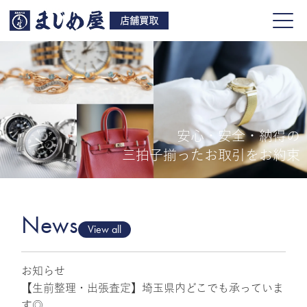
店舗買取
安心・安全・納得の
買取品目
三拍子揃ったお取引をお約束
店舗一覧
よくある質問
News
View all
お知らせ
ご来店予約
【生前整理・出張査定】埼玉県内どこでも承っていま
す◎