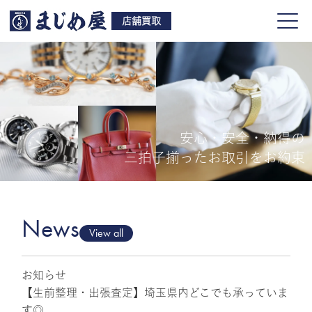
店舗買取
安心・安全・納得の
買取品目
三拍子揃ったお取引をお約束
店舗一覧
よくある質問
News
View all
お知らせ
ご来店予約
【生前整理・出張査定】埼玉県内どこでも承っていま
す◎