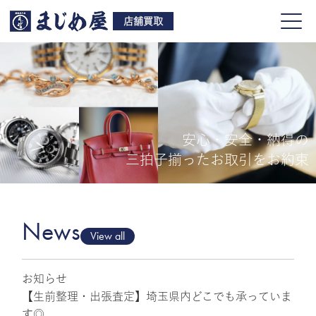
店舗買取
安心・安全・納得の
買取品目
三拍子揃ったお取引をお約束
店舗一覧
よくある質問
News
View all
お知らせ
ご来店予約
【生前整理・出張査定】埼玉県内どこでも承っていま
す◎