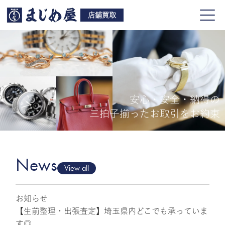
店舗買取
安心・安全・納得の
買取品目
三拍子揃ったお取引をお約束
店舗一覧
よくある質問
News
View all
お知らせ
ご来店予約
【生前整理・出張査定】埼玉県内どこでも承っていま
す◎