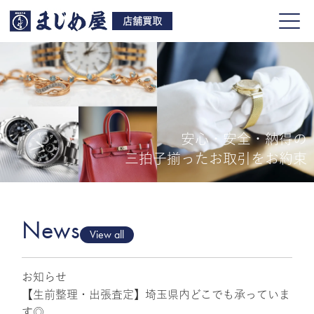
店舗買取
安心・安全・納得の
買取品目
三拍子揃ったお取引をお約束
店舗一覧
よくある質問
News
View all
お知らせ
ご来店予約
【生前整理・出張査定】埼玉県内どこでも承っていま
す◎