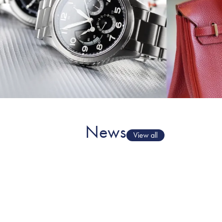
News
View all