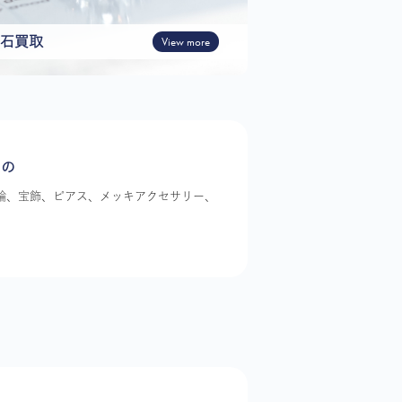
石買取
View more
もの
指輪、宝飾、ピアス、メッキアクセサリー、
。