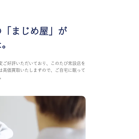
の
「まじめ屋」が
た。
変ご好評いただいており、このたび常設店を
は高価買取いたしますので、ご自宅に眠って
。