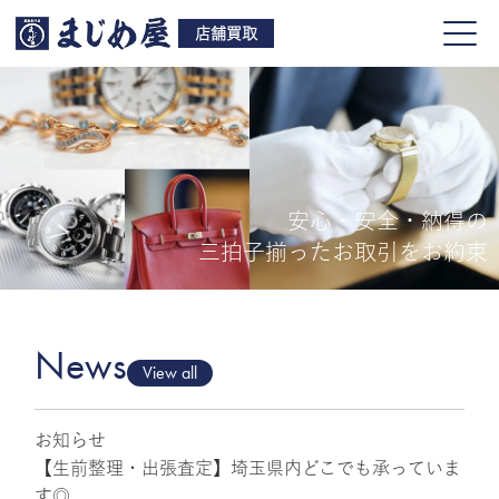
店舗買取
安心・安全・納得の
買取品目
三拍子揃ったお取引をお約束
店舗一覧
よくある質問
News
View all
お知らせ
ご来店予約
【生前整理・出張査定】埼玉県内どこでも承っていま
す◎