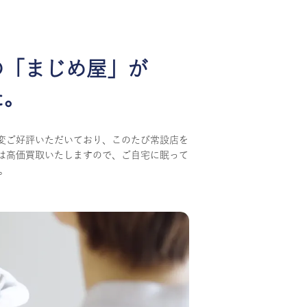
の
「まじめ屋」が
た。
変ご好評いただいており、このたび常設店を
は高価買取いたしますので、ご自宅に眠って
。