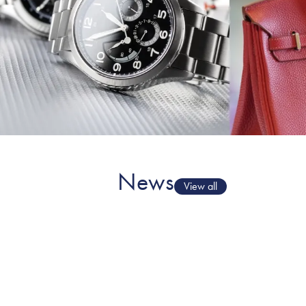
News
View all