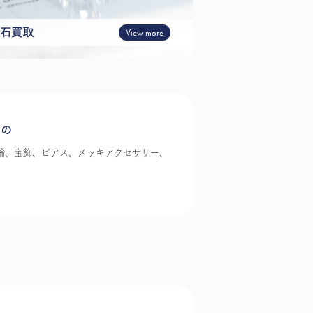
石買取
View more
もの
指輪、宝飾、ピアス、メッキアクセサリー、
。