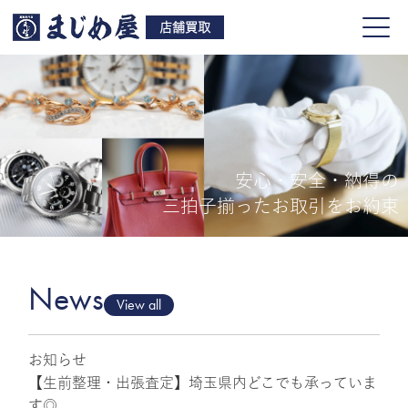
店舗買取
安心・安全・納得の
買取品目
三拍子揃ったお取引をお約束
店舗一覧
よくある質問
News
View all
お知らせ
ご来店予約
【生前整理・出張査定】埼玉県内どこでも承っていま
す◎