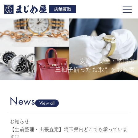
店舗買取
安心・安全・納得の
買取品目
三拍子揃ったお取引をお約束
店舗一覧
よくある質問
News
View all
お知らせ
ご来店予約
【生前整理・出張査定】埼玉県内どこでも承っていま
す◎