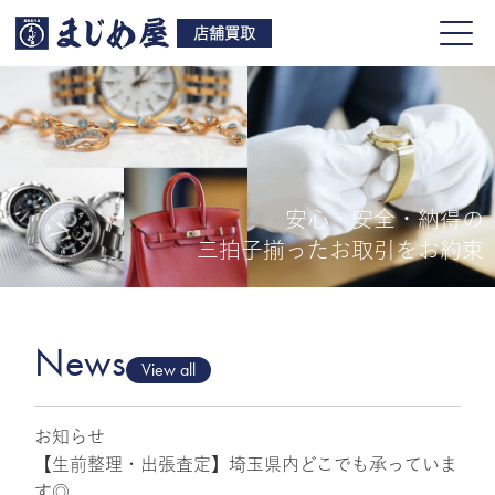
店舗買取
安心・安全・納得の
買取品目
三拍子揃ったお取引をお約束
店舗一覧
よくある質問
News
View all
お知らせ
ご来店予約
【生前整理・出張査定】埼玉県内どこでも承っていま
す◎