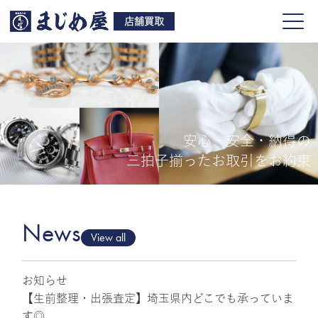
店舗買取
安心・安全・納得の
買取品目
三拍子揃ったお取引をお約束
店舗一覧
よくある質問
News
View all
お知らせ
ご来店予約
【生前整理・出張査定】埼玉県内どこでも承っていま
す◎