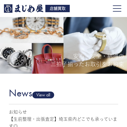
店舗買取
安心・安全・納得の
買取品目
三拍子揃ったお取引をお約束
店舗一覧
よくある質問
News
View all
お知らせ
ご来店予約
【生前整理・出張査定】埼玉県内どこでも承っていま
す◎