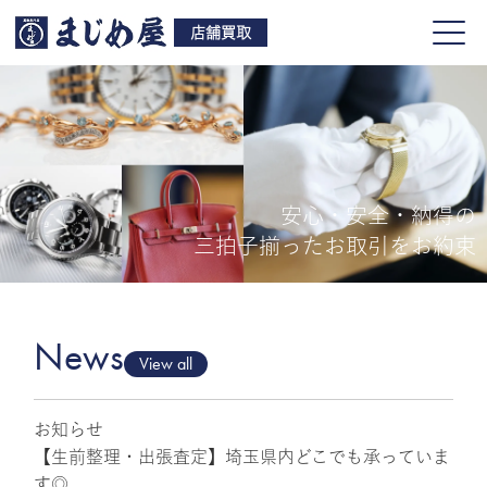
店舗買取
安心・安全・納得の
買取品目
三拍子揃ったお取引をお約束
店舗一覧
よくある質問
News
View all
お知らせ
ご来店予約
【生前整理・出張査定】埼玉県内どこでも承っていま
す◎