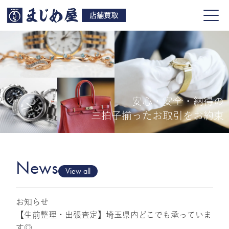
店舗買取
安心・安全・納得の
買取品目
三拍子揃ったお取引をお約束
店舗一覧
よくある質問
News
View all
お知らせ
ご来店予約
【生前整理・出張査定】埼玉県内どこでも承っていま
す◎